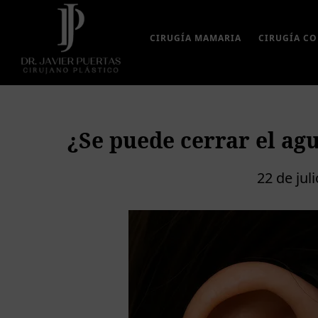
Saltar
Saltar
Saltar
al
a
al
CIRUGÍA MAMARIA
CIRUGÍA C
contenido
la
pie
principal
barra
de
lateral
página
principal
¿Se puede cerrar el agu
22 de jul