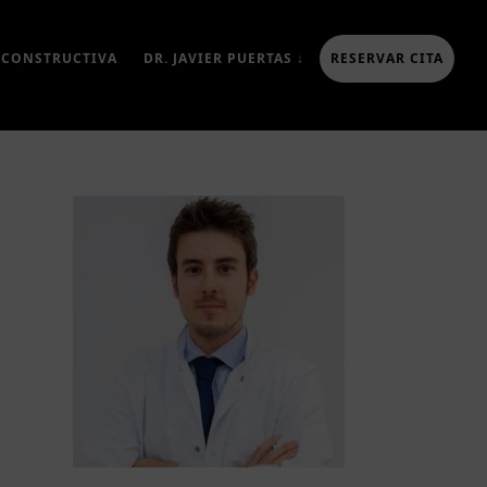
ECONSTRUCTIVA
DR. JAVIER PUERTAS ↓
RESERVAR CITA
rra
eral
ncipal