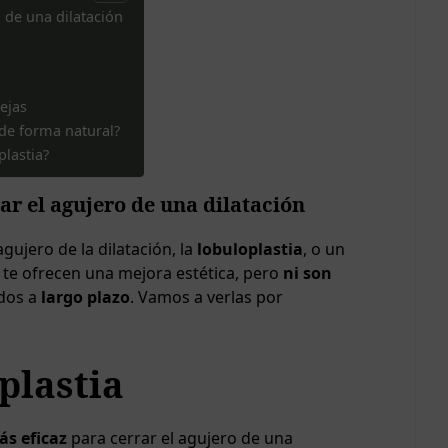
 de una dilatación
ejas
 de forma natural?
lastia?
ar el agujero de una dilatación
gujero de la dilatación, la
lobuloplastia
, o un
 te ofrecen una mejora estética, pero
ni son
ados a
largo plazo
. Vamos a verlas por
plastia
s eficaz
para cerrar el agujero de una