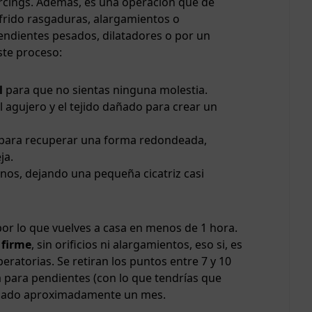
rcings. Además, es una operación que de
ufrido rasgaduras, alargamientos o
ndientes pesados, dilatadores o por un
ste proceso:
l
para que no sientas ninguna molestia.
 agujero y el tejido dañado para crear un
para recuperar una forma redondeada,
ja.
nos, dejando una pequeña cicatriz casi
 por lo que vuelves a casa en menos de 1 hora.
 firme
, sin orificios ni alargamientos, eso si, es
atorias. Se retiran los puntos entre 7 y 10
a para pendientes (con lo que tendrías que
 pasado aproximadamente un mes.