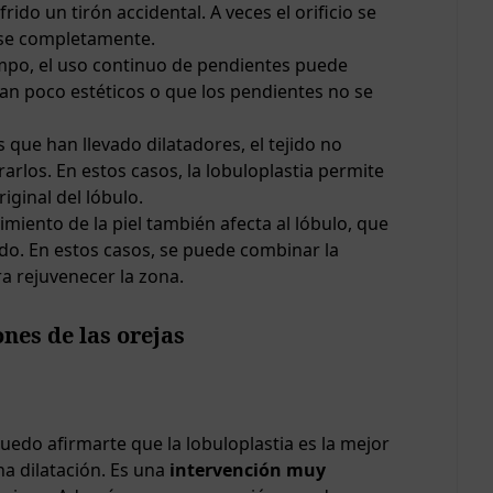
do un tirón accidental. A veces el orificio se
arse completamente.
mpo, el uso continuo de pendientes puede
ean poco estéticos o que los pendientes no se
 que han llevado dilatadores, el tejido no
rarlos. En estos casos, la lobuloplastia permite
riginal del lóbulo.
cimiento de la piel también afecta al lóbulo, que
do. En estos casos, se puede combinar la
ara rejuvenecer la zona.
nes de las orejas
uedo afirmarte que la lobuloplastia es la mejor
na dilatación. Es una
intervención muy