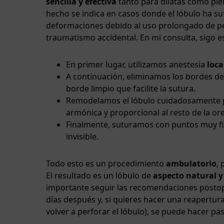
sencilla y efectiva
tanto para dilatas como pie
hecho se indica en casos donde el lóbulo ha s
deformaciones debido al uso prolongado de pe
traumatismo accidental. En mi consulta, sigo e
En primer lugar, utilizamos anestesia
loca
A continuación, eliminamos los bordes del
borde limpio que facilite la sutura.
Remodelamos el lóbulo cuidadosamente 
armónica y proporcional al resto de la ore
Finalmente, suturamos con puntos muy fi
invisible.
Todo esto es un procedimiento
ambulatorio
,
El resultado es un lóbulo de
aspecto natural y
importante seguir las recomendaciones postoper
días después y, si quieres hacer una reapertur
volver a perforar el lóbulo), se puede hacer