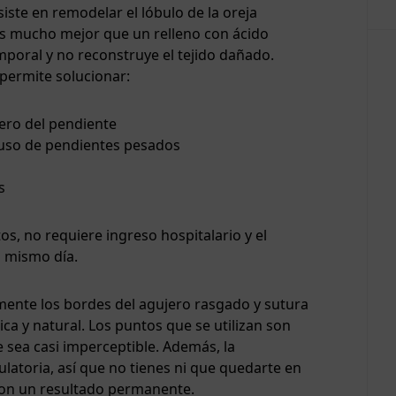
iste en remodelar el lóbulo de la oreja
. Es mucho mejor que un relleno con ácido
mporal y no reconstruye el tejido dañado.
permite solucionar:
ero del pendiente
 uso de pendientes pesados
s
os, no requiere ingreso hospitalario y el
l mismo día.
amente los bordes del agujero rasgado y sutura
ca y natural. Los puntos que se utilizan son
e sea casi imperceptible. Además, la
latoria, así que no tienes ni que quedarte en
y con un resultado permanente.