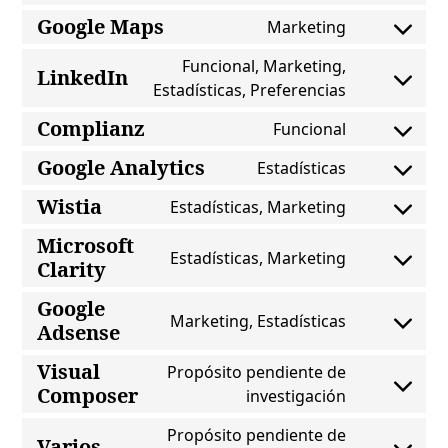
service
to
Google Maps
google-
Marketing
Consent
service
fonts
to
google-
Funcional, Marketing,
LinkedIn
service
recaptcha
Estadísticas, Preferencias
Consent
google-
to
maps
Complianz
Funcional
service
Consent
linkedin
to
Google Analytics
Estadísticas
Consent
service
to
Wistia
complianz
Estadísticas, Marketing
Consent
service
to
Microsoft
google-
Estadísticas, Marketing
service
analytics
Clarity
Consent
wistia
to
Google
service
Marketing, Estadísticas
Adsense
microsoft-
Consent
clarity
to
Visual
Propósito pendiente de
service
Composer
investigación
google-
Consent
adsense
to
Propósito pendiente de
service
Varios