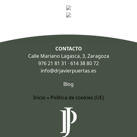
Footer
CONTACTO
Calle Mariano Lagasca, 3, Zaragoza
976 21 81 31
·
614 38 80 72
info@drjavierpuertas.es
Blog
Inicio
»
Política de cookies (UE)