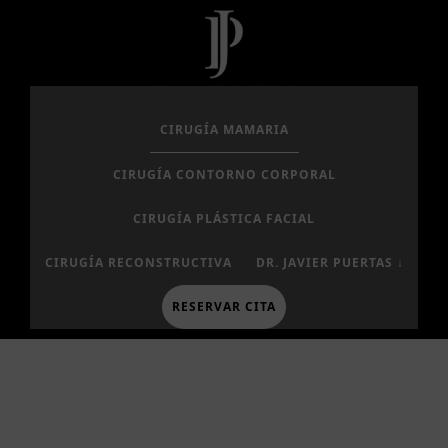
Saltar
Saltar
al
al
contenido
pie
principal
de
página
CIRUGÍA MAMARIA
CIRUGÍA CONTORNO CORPORAL
CIRUGÍA PLÁSTICA FACIAL
CIRUGÍA RECONSTRUCTIVA
DR. JAVIER PUERTAS ↓
RESERVAR CITA