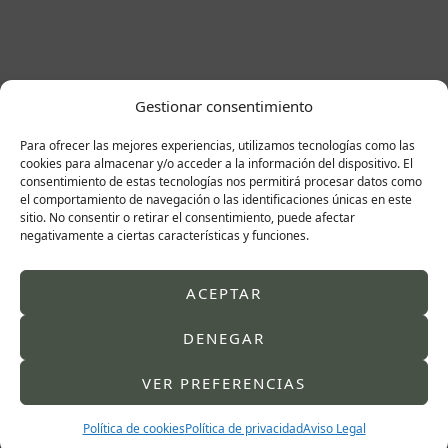
Gestionar consentimiento
Operación de pecho en
Para ofrecer las mejores experiencias, utilizamos tecnologías como las
cookies para almacenar y/o acceder a la información del dispositivo. El
Zaragoza
consentimiento de estas tecnologías nos permitirá procesar datos como
el comportamiento de navegación o las identificaciones únicas en este
Nosotros te ayudamos
sitio. No consentir o retirar el consentimiento, puede afectar
a conseguirlo.
negativamente a ciertas características y funciones.
Dr Javier Puertas
ACEPTAR
Experto en cirugía mamaria
DENEGAR
VER PREFERENCIAS
Política de cookies
Política de privacidad
Aviso Legal