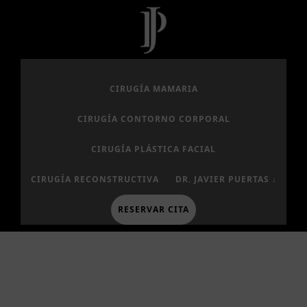
Saltar
Saltar
al
al
contenido
pie
principal
de
página
CIRUGÍA MAMARIA
CIRUGÍA CONTORNO CORPORAL
CIRUGÍA PLÁSTICA FACIAL
CIRUGÍA RECONSTRUCTIVA
DR. JAVIER PUERTAS ↓
RESERVAR CITA