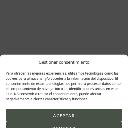
Gestionar consentimiento
Para ofrecer las mejores experiencias, utilizamos tecnologías como las
Cuéntanos
cookies para almacenar y/o acceder a la información del dispositivo. El
tu idea.
consentimiento de estas tecnologías nos permitirá procesar datos como
el comportamiento de navegación o las identificaciones únicas en este
Nosotros te ayudamos
sitio. No consentir o retirar el consentimiento, puede afectar
a conseguirlo.
negativamente a ciertas características y funciones.
Dr Javier Puertas
ACEPTAR
Cirujano plástico en Zaragoza