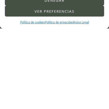
DENEGAR
VER PREFERENCIAS
Política de cookies
Política de privacidad
Aviso Legal
SOLICITAR CITA
¿Desea solicitar
información o pedir cita?
Horario: L-V de 8 a 21:30
976 21 81 31
614 38 80 72