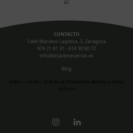
Footer
CONTACTO
Calle Mariano Lagasca, 3, Zaragoza
976 21 81 31
·
614 38 80 72
info@drjavierpuertas.es
Blog
Inicio
»
Facial
»
Qué es la rinoplastia abierta y cómo
se hace