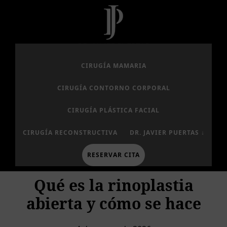
Saltar
Saltar
Saltar
al
a
al
contenido
la
pie
principal
barra
de
lateral
página
principal
CIRUGÍA MAMARIA
CIRUGÍA CONTORNO CORPORAL
CIRUGÍA PLÁSTICA FACIAL
CIRUGÍA RECONSTRUCTIVA
DR. JAVIER PUERTAS ↓
RESERVAR CITA
Qué es la rinoplastia
abierta y cómo se hace