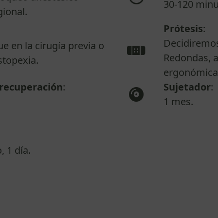
30-120 minu
gional.
Prótesis
:
Decidiremos
 en la cirugía previa o
Redondas, 
stopexia.
ergonómica
recuperación
:
Sujetador
:
1 mes.
 1 día.
yudamos a res