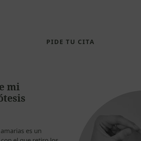
tus dudas
PIDE TU CITA
e mi
ótesis
mamarias es un
con el que retiro los