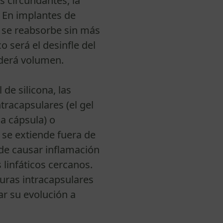
s circundantes, la
. En implantes de
do se reabsorbe sin más
o será el desinfle del
rderá volumen.
 de silicona, las
tracapsulares (el gel
a cápsula) o
l se extiende fuera de
ede causar inflamación
 linfáticos cercanos.
turas intracapsulares
ar su evolución a