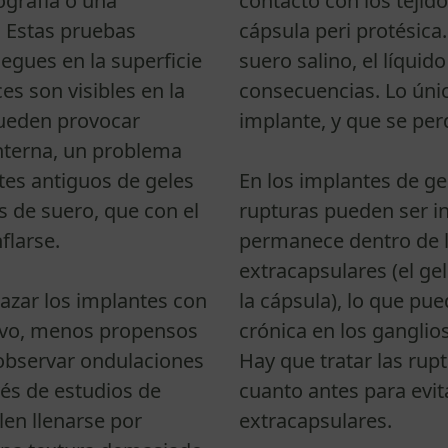
ografía o una
contacto con los tejido
 Estas pruebas
cápsula peri protésica
iegues en la superficie
suero salino, el líqui
es son visibles en la
consecuencias. Lo únic
 pueden provocar
implante, y que se pe
interna, un problema
es antiguos de geles
En los implantes de gel
s de suero, que con el
rupturas pueden ser in
flarse.
permanece dentro de l
extracapsulares (el ge
zar los implantes con
la cápsula), lo que pu
ivo, menos propensos
crónica en los ganglios
 observar ondulaciones
Hay que tratar las rup
vés de estudios de
cuanto antes para evit
en llenarse por
extracapsulares.