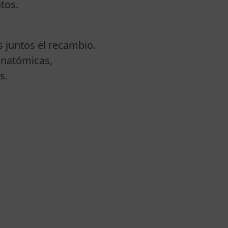
tos.
 juntos el recambio.
anatómicas,
s.
olver