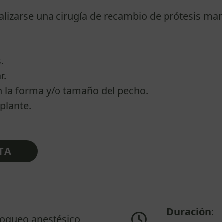
ealizarse una cirugía de recambio de prótesis ma
.
r.
 la forma y/o tamaño del pecho.
plante.
TA
Duración
:
loqueo anestésico