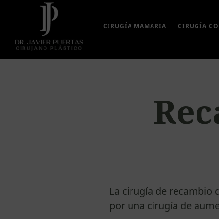
Saltar
Saltar
al
al
CIRUGÍA MAMARIA
CIRUGÍA C
contenido
pie
principal
de
página
Rec
La cirugía de recambio 
por una cirugía de aume